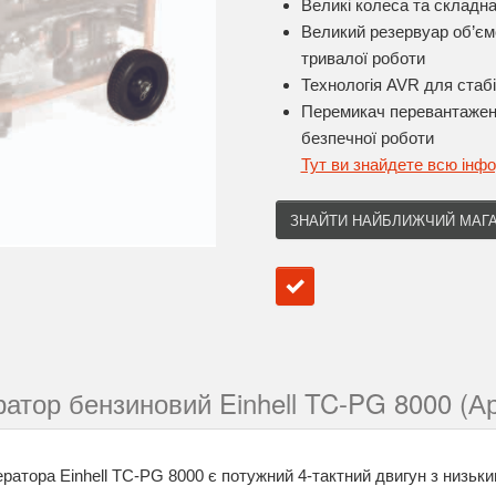
Великі колеса та складн
Великий резервуар об’єм
тривалої роботи
Технологія AVR для стабі
Перемикач перевантаженн
безпечної роботи
Тут ви знайдете всю інф
ЗНАЙТИ НАЙБЛИЖЧИЙ МАГ
атор бензиновий Einhell TC-PG 8000 (Ар
ратора Einhell TC-PG 8000 є потужний 4-тактний двигун з низьки