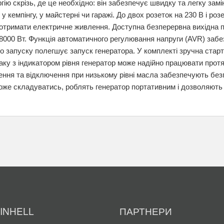
гію скрізь, де це необхідно: він забезпечує швидку та легку зам
у кемпінгу, у майстерні чи гаражі. До двох розеток на 230 В і ро
 отримати електричне живлення. Доступна безперервна вихідна 
8000 Вт. Функція автоматичного регулювання напруги (AVR) забез
о запуску полегшує запуск генератора. У комплекті зручна стар
аку з індикатором рівня генератор може надійно працювати протя
ння та відключення при низькому рівні масла забезпечують безп
оже складуватись, роблять генератор портативним і дозволяють л
EINHELL
ПАРТНЕРИ