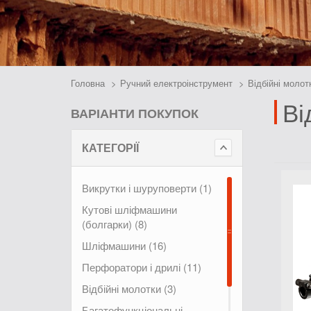
Головна
Ручний електроінструмент
Відбійні молот
Ві
ВАРІАНТИ ПОКУПОК
КАТЕГОРІЇ
Викрутки і шуруповерти (1)
Кутові шліфмашини
(болгарки) (8)
Шліфмашини (16)
Перфоратори і дрилі (11)
Відбійні молотки (3)
Багатофункціональні