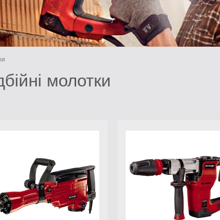
ки
дбійні молотки