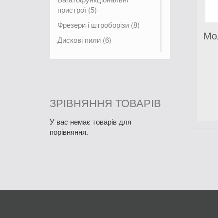
пристрої (5)
Фрезери і штроборізи (8)
Мол
Дискові пили (6)
Електрорубанки (4)
Міксери (5)
Електролобзики і шабельні
пили (9)
ЗРІВНЯННЯ ТОВАРІВ
Електричні
фарборозпилювачі (7)
У вас немає товарів для
порівняння.
Лезерні вимірювальні пристої
(1)
Термоповітродувки (3)
Інші електроінструменти (1)