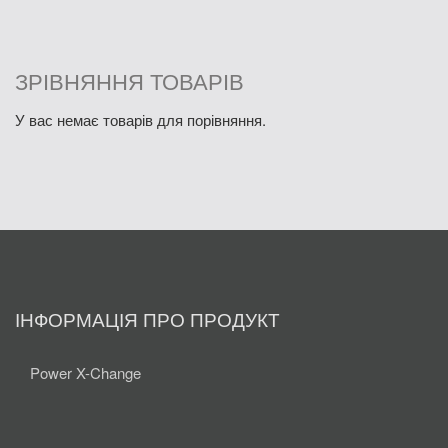
Електролобзики і шабельні пили (9)
Електричні фарборозпилювачі (7)
Лезерні вимірювальні пристої (1)
ЗРІВНЯННЯ ТОВАРІВ
Термоповітродувки (3)
У вас немає товарів для порівняння.
Інші електроінструменти (1)
ІНФОРМАЦІЯ ПРО ПРОДУКТ
Power X-Change