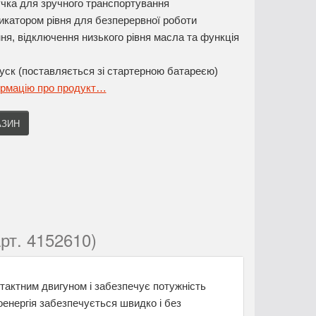
учка для зручного транспортування
дикатором рівня для безперервної роботи
я, відключення низького рівня масла та функція
уск (поставляється зі стартерною батареєю)
ормацію про продукт…
АЗИН
рт. 4152610)
-тактним двигуном і забезпечує потужність
роенергія забезпечується швидко і без