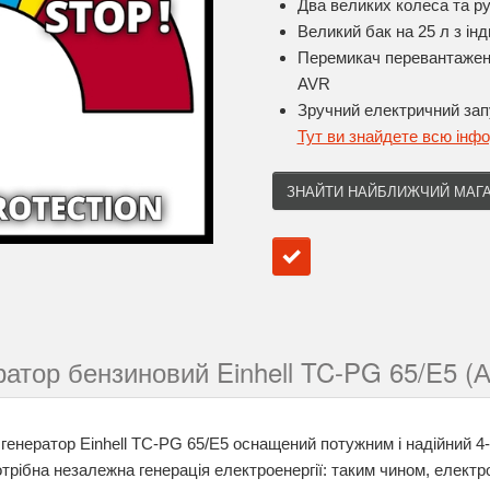
Два великих колеса та р
Великий бак на 25 л з ін
Перемикач перевантаженн
AVR
Зручний електричний зап
Тут ви знайдете всю інф
ЗНАЙТИ НАЙБЛИЖЧИЙ МАГ
атор бензиновий Einhell TC-PG 65/E5 (А
генератор Einhell TC-PG 65/E5 оснащений потужним і надійний 4
потрібна незалежна генерація електроенергії: таким чином, елект