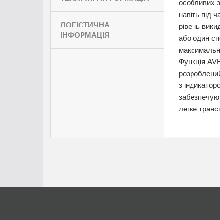
особливих з
навіть під 
ЛОГІСТИЧНА
рівень вики
ІНФОРМАЦІЯ
або один сп
максимальну
Функція AVR
розроблений
з індикатор
забезпечуют
легке транс