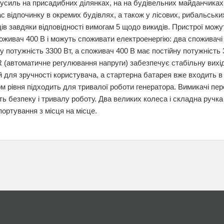
усиль на присадибних ділянках, на на будівельних майданчиках, 
час відпочинку в окремих будівлях, а також у лісових, рибальськи
дів завдяки відповідності вимогам 5 щодо викидів. Пристрої можу
оживач 400 В і можуть споживати електроенергію: два споживачі 
 потужність 3300 Вт, а споживач 400 В має постійну потужність 
 (автоматичне регулювання напруги) забезпечує стабільну вихід
 для зручності користувача, а стартерна батарея вже входить в
ом рівня підходить для тривалої роботи генератора. Вимикачі пер
ь безпеку і тривалу роботу. Два великих колеса і складна ручк
портування з місця на місце.