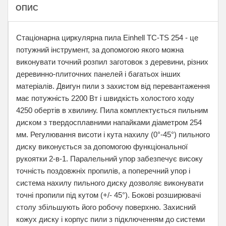
ОПИС
Стаціонарна циркулярна пила Einhell TC-TS 254 - це
потужний інструмент, за допомогою якого можна
виконувати точний розпил заготовок з деревини, різних
деревинно-плиточних панелей і багатьох інших
матеріалів. Двигун пили з захистом від перевантаження
має потужність 2200 Вт і швидкість холостого ходу
4250 обертів в хвилину. Пила комплектується пильним
диском з твердосплавними напайками діаметром 254
мм. Регулювання висоти і кута нахилу (0°-45°) пильного
диску виконується за допомогою функціональної
рукоятки 2-в-1. Паралельний упор забезпечує високу
точність поздовжніх пропилів, а поперечний упор і
система нахилу пильного диску дозволяє виконувати
точні пропили під кутом (+/- 45°). Бокові розширювачі
столу збільшують його робочу поверхню. Захисний
кожух диску і корпус пили з підключенням до системи