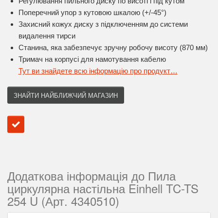
Регулювання пильного диску по висоті і під кутом
Поперечний упор з кутовою шкалою (+/-45°)
Захисний кожух диску з підключенням до системи
видалення тирси
Станина, яка забезпечує зручну робочу висоту (870 мм)
Тримач на корпусі для намотування кабелю
Тут ви знайдете всю інформацію про продукт…
ЗНАЙТИ НАЙБЛИЖЧИЙ МАГАЗИН
Додаткова інформація до Пила
циркулярна настільна Einhell TC-TS
254 U (Арт. 4340510)