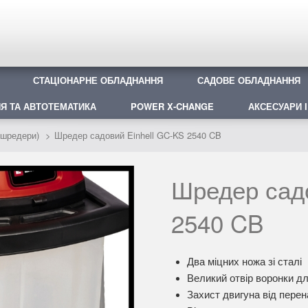
СТАЦІОНАРНЕ ОБЛАДНАННЯ
САДОВЕ ОБЛАДНАННЯ
Я ТА АВТОТЕМАТИКА
POWER X-CHANGE
АКСЕСУАРИ І
(шредери)
Шредер садовий Einhell GC-KS 2540 CB
Шредер садо
2540 CB
Два міцних ножа зі сталі
Великий отвір воронки д
Захист двигуна від пере