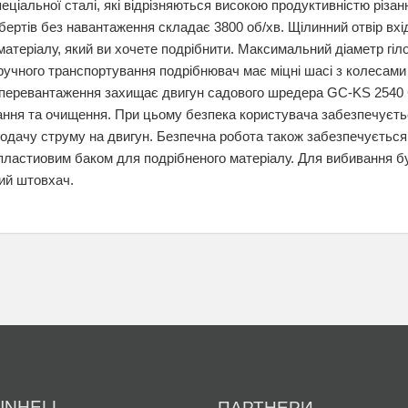
пеціальної сталі, які відрізняються високою продуктивністю різан
бертів без навантаження складає 3800 об/хв. Щілинний отвір вх
матеріалу, який ви хочете подрібнити. Максимальний діаметр гіл
зручного транспортування подрібнювач має міцні шасі з колесами
 перевантаження захищає двигун садового шредера GC-KS 2540 
ння та очищення. При цьому безпека користувача забезпечуєть
одачу струму на двигун. Безпечна робота також забезпечується
ластиовим баком для подрібненого матеріалу. Для вибивання буд
ий штовхач.
EINHELL
ПАРТНЕРИ