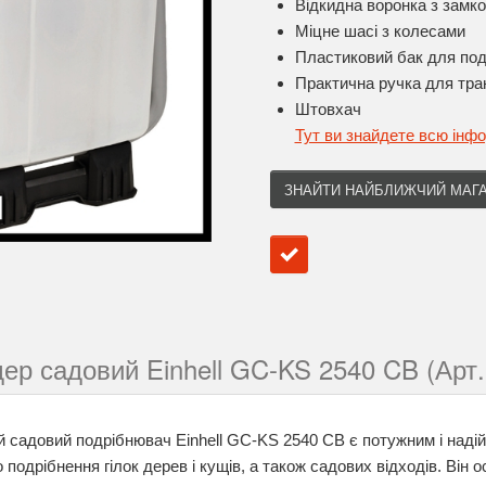
Відкидна воронка з замк
Міцне шасі з колесами
Пластиковий бак для под
Практична ручка для тра
Штовхач
Тут ви знайдете всю інф
ЗНАЙТИ НАЙБЛИЖЧИЙ МАГ
ер садовий Einhell GC-KS 2540 CB (Арт.
 садовий подрібнювач Einhell GC-KS 2540 CB є потужним і надій
 подрібнення гілок дерев і кущів, а також садових відходів. Ві