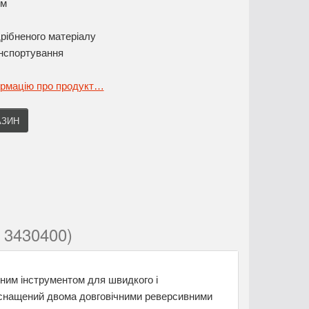
ом
рібненого матеріалу
нспортування
ормацію про продукт…
АЗИН
 3430400)
ним інструментом для швидкого і
н оснащений двома довговічними реверсивними