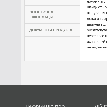
ножами зі с
швидкість о
ЛОГІСТИЧНА
втягування 
ІНФОРМАЦІЯ
легкого та 
двигуна від
ДОКУМЕНТИ ПРОДУКТА
обслуговува
перериває п
оснащений п
передбачен
ІНФОРМАЦІЯ ПРО
МІЙ 