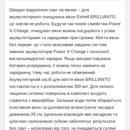
Швидке видалення смуг на вікнах – для
акумуляторного очищувача вікон Einhell BRILLIANTO
це зовсім не робота. Будучи частиною сімейства Power
X-Change, очищувач вікон можна поєднувати з усіма
акумуляторами та зарядними пристроями. Миття вікон
без перерв: це стало можливим завдяки системі
змінних акумуляторів Power X-Change і технології
високошвидкісної зарядки. Якщо використовувана
батарея розряджена, її можна легко замінити на
заряджену, тому час роботи не обмежений.
Акумуляторний засіб для миття вікон BRILLIANTO
поставляється з розпилювачем 300 мл. Для легкого
чищення скляних поверхонь в комплект входить
серветка з мікрофібри. Залишки води потім збираються
очисником вікон за допомогою всмоктуючої насадки
довжиною 28 см. Ідеальна взаємодія між насадкою та
цілісною силіконовою губкою забезпечує результати
без смуг – незалежно від того, чи очищаються скляні