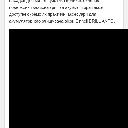
насадок для миття вузьких і великих скляних
поверхонь і захисна кришка акумулятора також
доступні окремо як практичні аксесуари для
акумуляторного очищувача вікон Einhell BRILLIANTO.