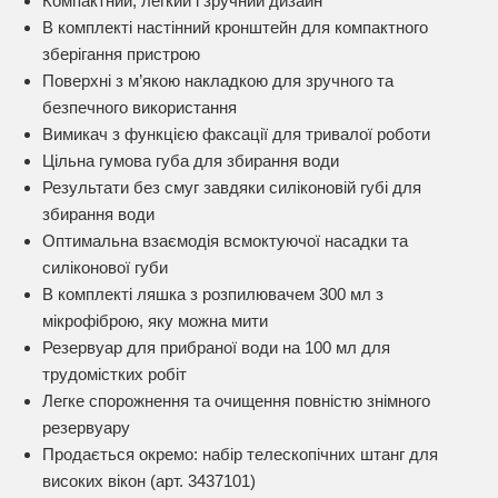
Компактний, легкий і зручний дизайн
В комплекті настінний кронштейн для компактного
зберігання пристрою
Поверхні з м’якою накладкою для зручного та
безпечного використання
Вимикач з функцією факсації для тривалої роботи
Цільна гумова губа для збирання води
Результати без смуг завдяки силіконовій губі для
збирання води
Оптимальна взаємодія всмоктуючої насадки та
силіконової губи
В комплекті ляшка з розпилювачем 300 мл з
мікрофіброю, яку можна мити
Резервуар для прибраної води на 100 мл для
трудомістких робіт
Легке спорожнення та очищення повністю знімного
резервуару
Продається окремо: набір телескопічних штанг для
високих вікон (арт. 3437101)