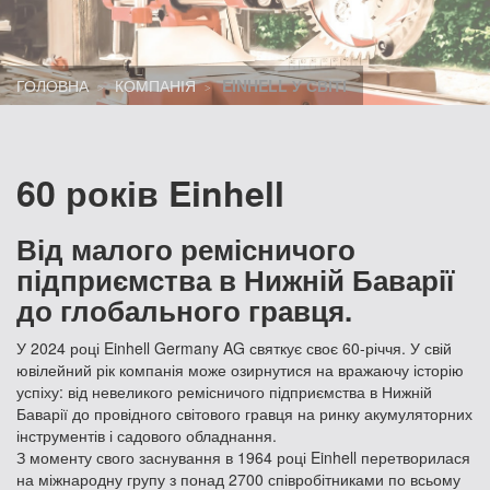
ГОЛОВНА
КОМПАНІЯ
EINHELL У СВІТІ
60 років Einhell
Від малого ремісничого
підприємства в Нижній Баварії
до глобального гравця.
У 2024 році Einhell Germany AG святкує своє 60-річчя. У свій
ювілейний рік компанія може озирнутися на вражаючу історію
успіху: від невеликого ремісничого підприємства в Нижній
Баварії до провідного світового гравця на ринку акумуляторних
інструментів і садового обладнання.
З моменту свого заснування в 1964 році Einhell перетворилася
на міжнародну групу з понад 2700 співробітниками по всьому