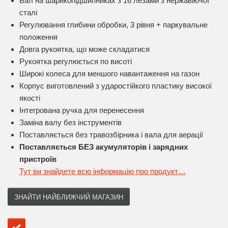
Вал на шарикопідшипниках з 16 лезами з нержавіючої
сталі
Регулювання глибини обробки, 3 рівня + паркувальне
положення
Довга рукоятка, що може складатися
Рукоятка регулюється по висоті
Широкі колеса для меншого навантаження на газон
Корпус виготовлений з ударостійкого пластику високої
якості
Інтегрована ручка для перенесення
Заміна валу без інструментів
Поставляється без травозбірника і вала для аерації
Поставляється БЕЗ акумуляторів і зарядних
пристроїв
Тут ви знайдете всю інформацію про продукт…
ЗНАЙТИ НАЙБЛИЖЧИЙ МАГАЗИН