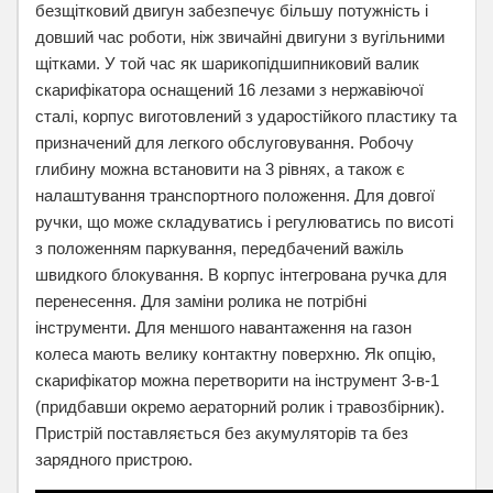
безщітковий двигун забезпечує більшу потужність і
довший час роботи, ніж звичайні двигуни з вугільними
щітками. У той час як шарикопідшипниковий валик
скарифікатора оснащений 16 лезами з нержавіючої
сталі, корпус виготовлений з ударостійкого пластику та
призначений для легкого обслуговування. Робочу
глибину можна встановити на 3 рівнях, а також є
налаштування транспортного положення. Для довгої
ручки, що може складуватись і регулюватись по висоті
з положенням паркування, передбачений важіль
швидкого блокування. В корпус інтегрована ручка для
перенесення. Для заміни ролика не потрібні
інструменти. Для меншого навантаження на газон
колеса мають велику контактну поверхню. Як опцію,
скарифікатор можна перетворити на інструмент 3-в-1
(придбавши окремо аераторний ролик і травозбірник).
Пристрій поставляється без акумуляторів та без
зарядного пристрою.